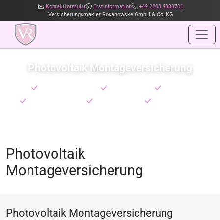
Kontaktformular
Erstinformation
+49 2203 9888701
Versicherungsmakler Rosanowske GmbH & Co. KG
Photovoltaik Montageversicherung
Exklusive PV Konzepte
TOP-Konditionen
Geringe SB
Namhafte Versicherer
Online Tarifrechner
Umsatzdeckungen
Photovoltaik
Montageversicherung
Photovoltaik Montageversicherung